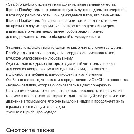
«Эта биография открывает нам удивительные личные качества
Шрилы Прабхупады: его нравственную силу, неподдельное смирение
и глубокую религиозность… Мы убеждаемся в том, что сама жизнь
Шрилы Прабхупады была воплощением того идеала, к которому
он призывал других стремиться. В эпоху всеобщего лицемерия
и цинизма его жизнь представляет собой редкий пример
для подражания, столь необходимый каждому из нас.»
Эта книга, открывает нам те удивительные личные качества Шрилы
Прабхупады, которые порождали в сердцах его учеников такое
глубокое благоговение и любовь к нему
Один из главных уроков, которые вдумчивый читатель извлечет
для себя из биографии Бхактиведанты Свами, заключается
в сложности и глубине взаимоотношений гуру и ученика
Особенно важно то, что эта книга представляет ИСККОН не просто как
«новую» религию, которая обосновалась на двух побережьях
Североамериканского континента, но как движение, которое уходит
корнями в многовековую историю Индии. Это индийское религиозное
движение в том смысле, что оно вышло из Индии и продолжает жить
и развиваться в Индии в наши дни.
Ученые о Шриле Прабхупаде
Смотрите также