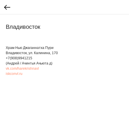
Владивосток
Храм Нью Джаганнатха Пури
Владивосток, ул. Калинина, 170
+7(908)9941215
(Андрей / Ачинтья Ачьюта д)
vk.com/harekrishnavl
iskconvl.ru