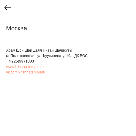
Москва
Храм Шри Шри Даял Нитай Шачисуты
м. Полежаевская, ул. Куусинена, д.19а, ДК ВОС
+7(925)9971003
www.krishna-temple.ru
vk.com/krishnatempleru